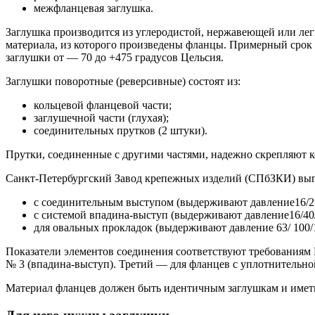
межфланцевая заглушка.
Заглушка производится из углеродистой, нержавеющей или леги
материала, из которого произведены фланцы. Примерный срок 
заглушки от — 70 до +475 градусов Цельсия.
Заглушки поворотные (реверсивные) состоят из:
кольцевой фланцевой части;
заглушечной части (глухая);
соединительных прутков (2 штуки).
Прутки, соединенные с другими частями, надежно скрепляют 
Санкт-Петербургский Завод крепежных изделий (СПбЗКИ) вып
с соединительным выступом (выдерживают давление16/25/
с системой впадина-выступ (выдерживают давление16/40/6
для овальных прокладок (выдерживают давление 63/ 100/1
Показатели элементов соединения соответствуют требованиям 
№ 3 (впадина-выступ). Третий — для фланцев с уплотнительно
Материал фланцев должен быть идентичным заглушкам и иметь 