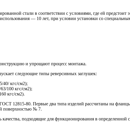
рованной стали в соответствии с условиями, где ей предстоит э
использования — 10 лет, при условии установки со специальны
конструкцию и упрощают процесс монтажа.
ускает следующие типы реверсивных заглушек:
40/ кгс/см2);
3/100 кгс/см2);
60 кгс/см2).
ГОСТ 12815-80. Первые два типа изделий рассчитаны на фланцы
й поверхностью № 7.
качества, подходящие для функционирования в определенной сре