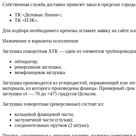
Собственная служба доставки привезет заказ в пределах город
ТК «Деловые Линии»;
ТК «ПЭК».
Для подбора необходимого крепежа оставьте заявку на сайте и
Назначение и варианты исполнения
Заглушка поворотная АТК — один из элементов трубопроводов,
обтюратор;
реверсивная заглушка;
межфланцевая заглушка.
Заглушка производится из углеродистой, нержавеющей или леги
материала, из которого произведены фланцы. Примерный срок 
заглушки от — 70 до +475 градусов Цельсия.
Заглушки поворотные (реверсивные) состоят из:
кольцевой фланцевой части;
заглушечной части (глухая);
соединительных прутков (2 штуки).
Прутки, соединенные с другими частями, надежно скрепляют 