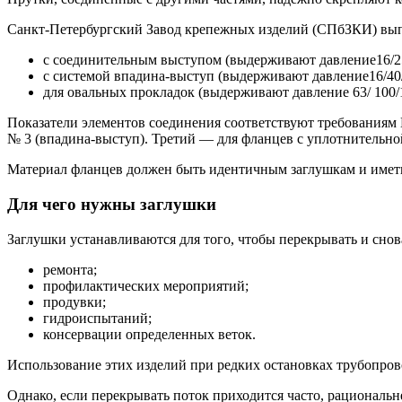
Санкт-Петербургский Завод крепежных изделий (СПбЗКИ) вып
с соединительным выступом (выдерживают давление16/25/
с системой впадина-выступ (выдерживают давление16/40/6
для овальных прокладок (выдерживают давление 63/ 100/1
Показатели элементов соединения соответствуют требованиям 
№ 3 (впадина-выступ). Третий — для фланцев с уплотнительно
Материал фланцев должен быть идентичным заглушкам и иметь 
Для чего нужны заглушки
Заглушки устанавливаются для того, чтобы перекрывать и снов
ремонта;
профилактических мероприятий;
продувки;
гидроиспытаний;
консервации определенных веток.
Использование этих изделий при редких остановках трубопрово
Однако, если перекрывать поток приходится часто, рациональ