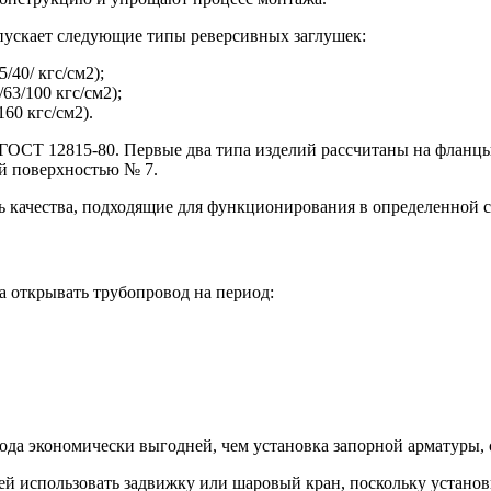
ускает следующие типы реверсивных заглушек:
40/ кгс/см2);
3/100 кгс/см2);
60 кгс/см2).
ГОСТ 12815-80. Первые два типа изделий рассчитаны на фланцы
й поверхностью № 7.
качества, подходящие для функционирования в определенной сре
а открывать трубопровод на период:
да экономически выгодней, чем установка запорной арматуры, с
ней использовать задвижку или шаровый кран, поскольку устано