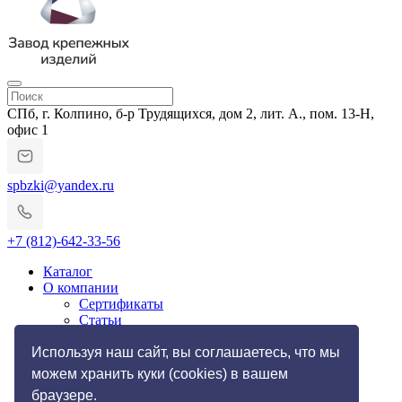
СПб, г. Колпино, б-р Трудящихся, дом 2, лит. А., пом. 13-Н,
офис 1
spbzki@yandex.ru
+7 (812)-642-33-56
Каталог
О компании
Сертификаты
Статьи
Гарантии и возврат
Импортозамещение
Используя наш сайт, вы соглашаетесь, что мы
Услуги
можем хранить куки (cookies) в вашем
Резьбонакатные работы
браузере.
Токарные работы по металлу