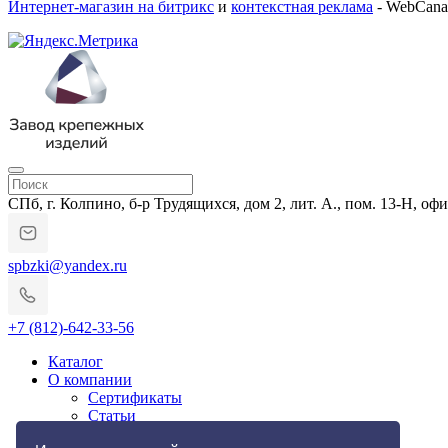
Интернет-магазин на битрикс
и
контекстная реклама
- WebCana
СПб, г. Колпино, б-р Трудящихся, дом 2, лит. А., пом. 13-Н, офи
spbzki@yandex.ru
+7 (812)-642-33-56
Каталог
О компании
Сертификаты
Статьи
Гарантии и возврат