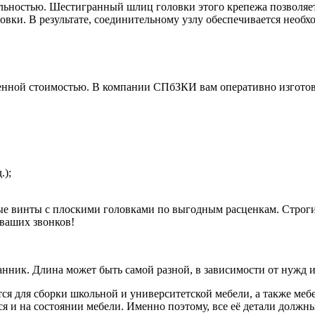
льностью. Шестигранный шлиц головки этого крепежа позволяе
овки. В результате, соединительному узлу обеспечивается необх
енной стоимостью. В компании СПбЗКИ вам оперативно изготов
.);
ые винты с плоскими головками по выгодным расценкам. Строги
ваших звонков!
анник. Длина может быть самой разной, в зависимости от нужд 
ся для сборки школьной и университетской мебели, а также ме
ся и на состоянии мебели. Именно поэтому, все её детали должн