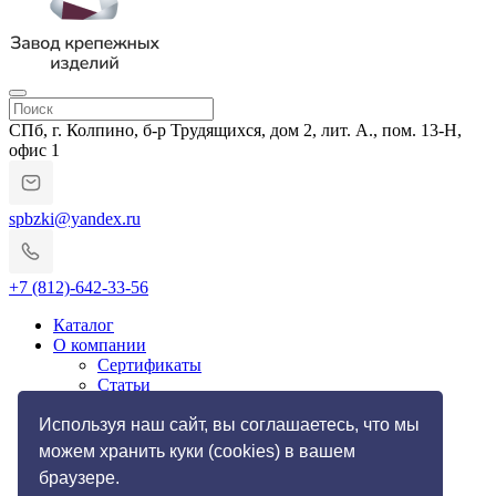
СПб, г. Колпино, б-р Трудящихся, дом 2, лит. А., пом. 13-Н,
офис 1
spbzki@yandex.ru
+7 (812)-642-33-56
Каталог
О компании
Сертификаты
Статьи
Гарантии и возврат
Импортозамещение
Используя наш сайт, вы соглашаетесь, что мы
Услуги
можем хранить куки (cookies) в вашем
Резьбонакатные работы
браузере.
Токарные работы по металлу