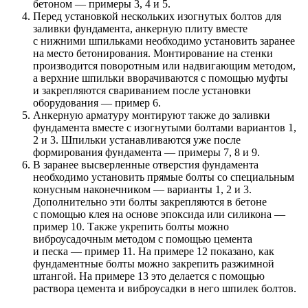
бетоном — примеры 3, 4 и 5.
Перед установкой нескольких изогнутых болтов для
заливки фундамента, анкерную плиту вместе
с нижними шпильками необходимо установить заранее
на место бетонирования. Монтирование на стенки
производится поворотным или надвигающим методом,
а верхние шпильки вворачиваются с помощью муфты
и закрепляются свариванием после установки
оборудования — пример 6.
Анкерную арматуру монтируют также до заливки
фундамента вместе с изогнутыми болтами вариантов 1,
2 и 3. Шпильки устанавливаются уже после
формирования фундамента — примеры 7, 8 и 9.
В заранее высверленные отверстия фундамента
необходимо установить прямые болты со специальным
конусным наконечником — варианты 1, 2 и 3.
Дополнительно эти болты закрепляются в бетоне
с помощью клея на основе эпоксида или силикона —
пример 10. Также укрепить болты можно
виброусадочным методом с помощью цемента
и песка — пример 11. На примере 12 показано, как
фундаментные болты можно закрепить разжимной
штангой. На примере 13 это делается с помощью
раствора цемента и виброусадки в него шпилек болтов.