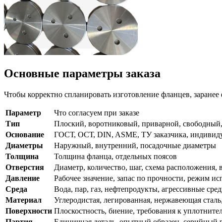
Основные параметры заказа
Чтобы корректно спланировать изготовление фланцев, заранее
Параметр
Что согласуем при заказе
Тип
Плоский, воротниковый, приварной, свободный,
Основание
ГОСТ, ОСТ, DIN, ASME, ТУ заказчика, индивид
Диаметры
Наружный, внутренний, посадочные диаметры
Толщина
Толщина фланца, отдельных поясов
Отверстия
Диаметр, количество, шаг, схема расположения, 
Давление
Рабочее значение, запас по прочности, режим и
Среда
Вода, пар, газ, нефтепродукты, агрессивные сре
Материал
Углеродистая, легированная, нержавеющая сталь,
Поверхности
Плоскостность, биение, требования к уплотнит
Партия
Единичная деталь, опытный образец, серийный 