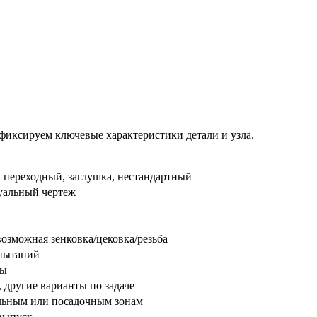
 фиксируем ключевые характеристики детали и узла.
 переходный, заглушка, нестандартный
уальный чертеж
возможная зенковка/цековка/резьба
спытаний
ды
 другие варианты по задаче
ельным или посадочным зонам
выпуск