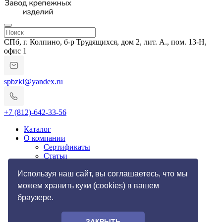
СПб, г. Колпино, б-р Трудящихся, дом 2, лит. А., пом. 13-Н,
офис 1
spbzki@yandex.ru
+7 (812)-642-33-56
Каталог
О компании
Сертификаты
Статьи
Гарантии и возврат
Импортозамещение
Используя наш сайт, вы соглашаетесь, что мы
Услуги
можем хранить куки (cookies) в вашем
Резьбонакатные работы
браузере.
Токарные работы по металлу
Галерея
Фото
ЗАКРЫТЬ