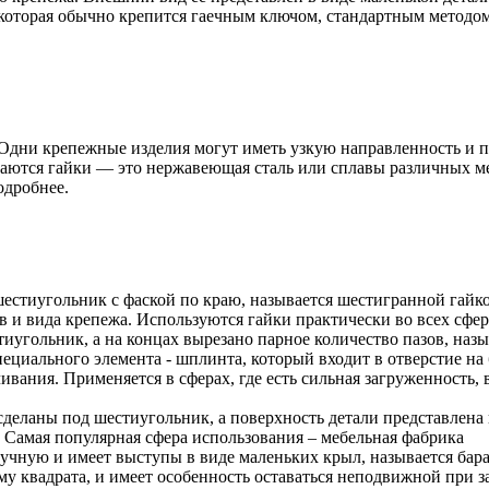
которая обычно крепится гаечным ключом, стандартным методом 
 Одни крепежные изделия могут иметь узкую направленность и п
иваются гайки — это нержавеющая сталь или сплавы различных ме
одробнее.
 шестиугольник с фаской по краю, называется шестигранной гай
в и вида крепежа. Используются гайки практически во всех сфе
тиугольник, а на концах вырезано парное количество пазов, назы
ециального элемента - шплинта, который входит в отверстие на б
вания. Применяется в сферах, где есть сильная загруженность,
 сделаны под шестиугольник, а поверхность детали представлена
. Самая популярная сфера использования – мебельная фабрика
вручную и имеет выступы в виде маленьких крыл, называется бар
рму квадрата, и имеет особенность оставаться неподвижной при з