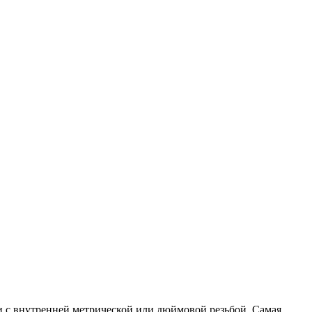
ли с внутренней метрической или дюймовой резьбой. Самая