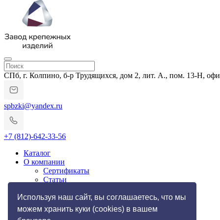
СПб, г. Колпино, б-р Трудящихся, дом 2, лит. А., пом. 13-Н, офи
spbzki@yandex.ru
+7 (812)-642-33-56
Каталог
О компании
Сертификаты
Статьи
Гарантии и возврат
Импортозамещение
Используя наш сайт, вы соглашаетесь, что мы
Услуги
можем хранить куки (cookies) в вашем
Резьбонакатные работы